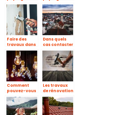
dans les
dans les
environs de
environs de
Poitiers
Poitiers
Faire des
Dans quels
travaux dans
cas contacter
sa maison
un couvreur
seul, une
pour la
bonne idée ?
toiture ?
Comment
Les travaux
pouvez-vous
de rénovation
rénover votre
de votre
installation
maison
électrique?