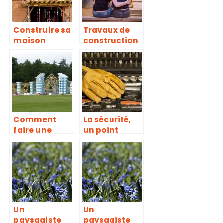
Construire sa
Travaux de
maison
construction
ou de
rénovation, à
quelle
période se
lancer?
Comment
La sécurité,
faire une
un point
demande de
important à
devis de
ne pas
portail en
oublier lors
ligne ?
de vos
travaux
Un
Un
paysagiste
paysagiste