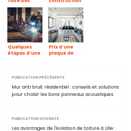
faire des
construction
Diagnostics
de maison en
Techniques
bois : pour
Immobiliers ?
quelles
raisons ?
Quelques
Prix d’une
étapes d’une
plaque de
bonne
placo ba13 au
soudure
m2 et tarif de
pose
PUBLICATION PRÉCÉDENTE
Mur anti bruit résidentiel : conseils et solutions
pour choisir les bons panneaux acoustiques
PUBLICATION SUIVANTE
Les avantages de l'isolation de toiture à Lille :