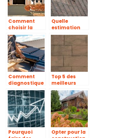
veranda
froide
Comment
Quelle
choisir la
estimation
taille des
budgetaire
portes de
pour la
garage?
renovation de
sa toiture ?
Comment
Top 5 des
diagnostique
meilleurs
r l’etat de sa
revetements
toiture ?
de sol
exterieur
Pourquoi
Opter pour la