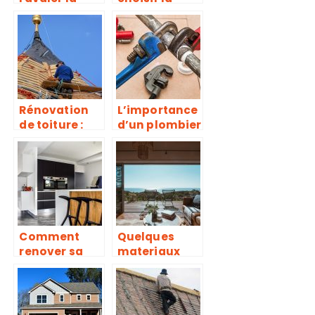
façade d’une
fenêtre en
maison ?
bois et
aluminium
Rénovation
L’importance
de toiture :
d’un plombier
Comment
pour la
choisir son
renovation de
hydrofuge ?
la salle de
bain
Comment
Quelques
renover sa
materiaux
cuisine et
indispensabl
faire des
es pour la
economies?
construction
d’une bonne