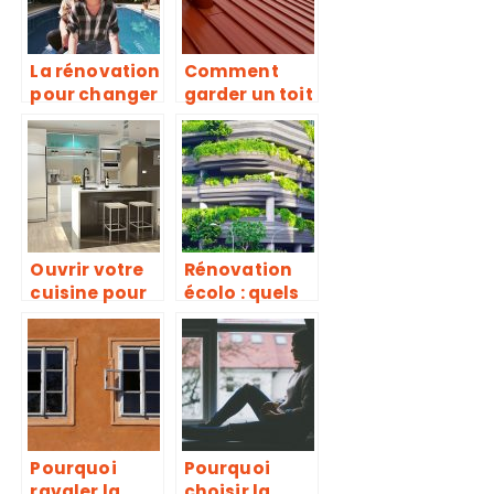
La rénovation
Comment
pour changer
garder un toit
l’aspect de la
en bon état
maison
pour éviter
les pertes de
chaleur?
Ouvrir votre
Rénovation
cuisine pour
écolo : quels
un
sont les
aménageme
changements
nt tendance
et les
réparations à
faire ?
Pourquoi
Pourquoi
ravaler la
choisir la