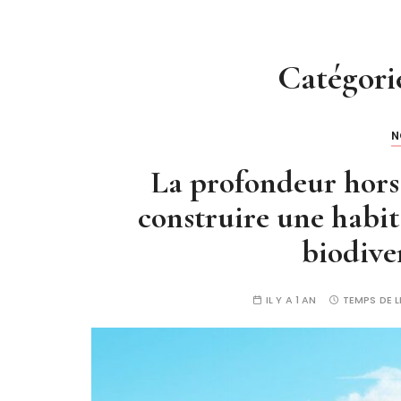
Catégori
N
La profondeur hors 
construire une habit
biodiver
IL Y A 1 AN
TEMPS DE L