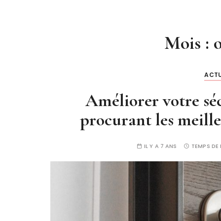
Mois :
ACT
Améliorer votre séc
procurant les meill
IL Y A 7 ANS
TEMPS DE 