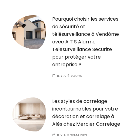
g
i
n
Pourquoi choisir les services
de sécurité et
a
télésurveillance à Vendôme
t
avec A T S Alarme
i
Telesurveillance Securite
o
pour protéger votre
entreprise ?
n
d
IL Y A 4 JOURS
e
s
Les styles de carrelage
p
incontournables pour votre
u
décoration et carrelage à
b
Alès chez Mercier Carrelage
l
IL Y A 3 SEMAINES