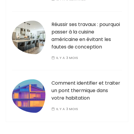
i
c
a
Réussir ses travaux : pourquoi
passer à la cuisine
t
américaine en évitant les
i
fautes de conception
o
IL Y A 3 MOIS
n
s
Comment identifier et traiter
un pont thermique dans
votre habitation
IL Y A 3 MOIS