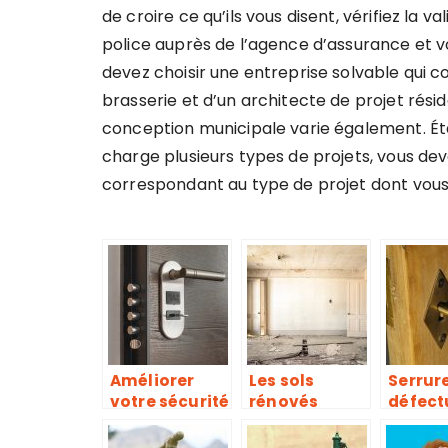
de croire ce qu’ils vous disent, vérifiez la v
police auprès de l’agence d’assurance et v
devez choisir une entreprise solvable qui c
brasserie et d’un architecte de projet résid
conception municipale varie également. Ét
charge plusieurs types de projets, vous dev
correspondant au type de projet dont vous
Améliorer
Les sols
Serrur
votre sécurité
rénovés
défect
chez vous en
réhaussent la
les réf
vous
beauté de
adopte