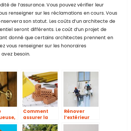
alidité de l’assurance. Vous pouvez vérifier leur
ous renseigner sur les réclamations en cours. Vous
onservera son statut. Les coûts d’un architecte de
entiel seront différents. Le coût d’un projet de
ant donné que certains architectes prennent en
ez vous renseigner sur les honoraires
 avez besoin.
e
Comment
Rénover
ueuse,
assurer la
l’extérieur
lexes à
gestion d’un
d’un achat de
r!
projet de
maison,