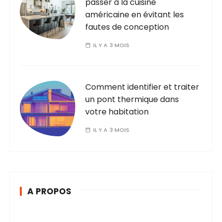
passer à la cuisine
t
américaine en évitant les
i
fautes de conception
o
IL Y A 3 MOIS
n
s
Comment identifier et traiter
un pont thermique dans
votre habitation
IL Y A 3 MOIS
A PROPOS