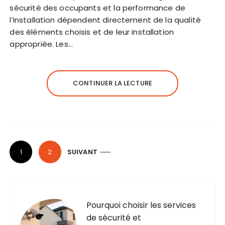
sécurité des occupants et la performance de
l’installation dépendent directement de la qualité
des éléments choisis et de leur installation
appropriée. Les…
CONTINUER LA LECTURE
P
1
2
SUIVANT
a
g
i
n
Pourquoi choisir les services
de sécurité et
a