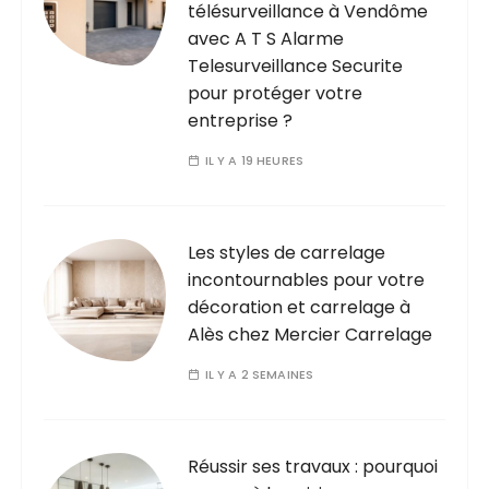
télésurveillance à Vendôme
t
avec A T S Alarme
i
Telesurveillance Securite
o
pour protéger votre
entreprise ?
n
d
IL Y A 19 HEURES
e
s
Les styles de carrelage
p
incontournables pour votre
u
décoration et carrelage à
b
Alès chez Mercier Carrelage
l
IL Y A 2 SEMAINES
i
c
a
Réussir ses travaux : pourquoi