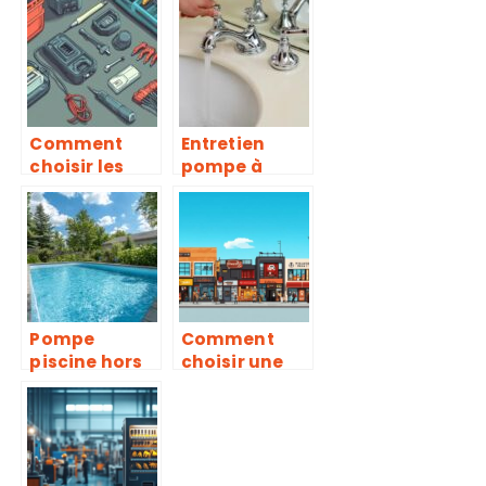
adopter!
de la
maintenance
des RIA
Comment
Entretien
choisir les
pompe à
composants
chaleur : le
indispensabl
secret d’une
es pour un
performance
raccordemen
durable
t électrique
fiable
Pompe
Comment
piscine hors
choisir une
sol : conseils
enseigne
pour une eau
magasin
cristalline
adaptee a
sans tracas
votre activite
d’entretien
?