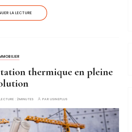
UER LA LECTURE
MMOBILIER
tation thermique en pleine
olution
LECTURE :
2MINUTES
PAR
USINEPLUS