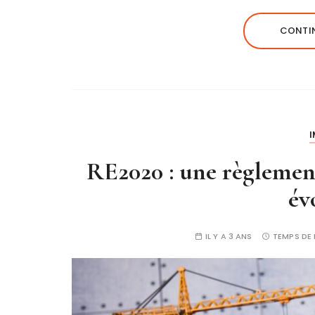
CONTIN
I
RE2020 : une règlemen
év
IL Y A 3 ANS
TEMPS DE 