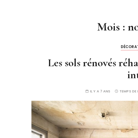
Mois :
n
DÉCORAT
Les sols rénovés réh
in
IL Y A 7 ANS
TEMPS DE 