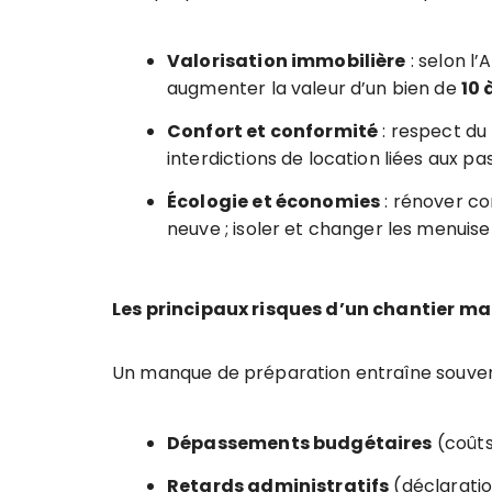
Valorisation immobilière
: selon l
augmenter la valeur d’un bien de
10 
Confort et conformité
: respect du
interdictions de location liées aux p
Écologie et économies
: rénover c
neuve ; isoler et changer les menuis
Les principaux risques d’un chantier ma
Un manque de préparation entraîne souven
Dépassements budgétaires
(coûts
Retards administratifs
(déclaratio