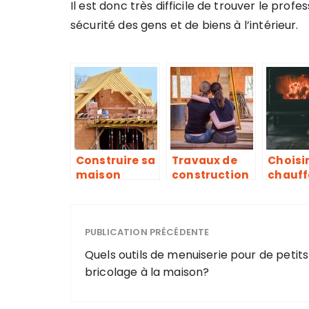
Il est donc très difficile de trouver le profe
sécurité des gens et de biens à l’intérieur.
Construire sa
Travaux de
Choisir
maison
construction
chauf
ou de
pour s
rénovation, à
maison
quelle
PUBLICATION PRÉCÉDENTE
période se
lancer?
Quels outils de menuiserie pour de petits
bricolage à la maison?