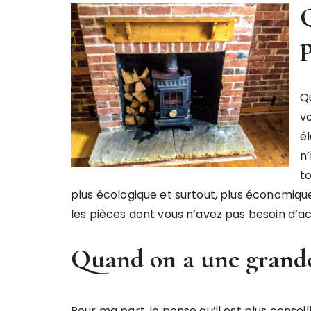
Q
p
Q
v
é
n
to
plus écologique et surtout, plus économiq
les pièces dont vous n’avez pas besoin d’acc
Quand on a une grande 
Pour ma part, je pense qu’il est plus conseill