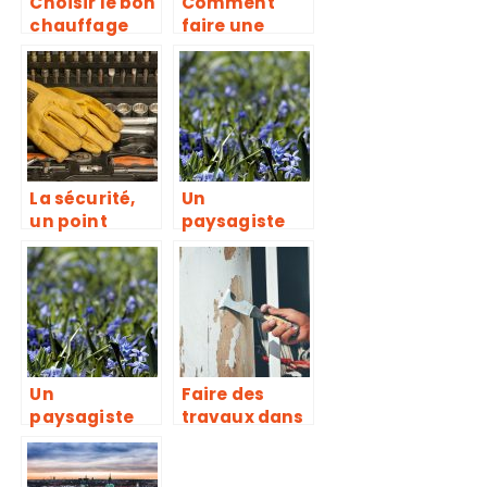
Choisir le bon
Comment
chauffage
faire une
pour sa
demande de
maison.
devis de
portail en
ligne ?
La sécurité,
Un
un point
paysagiste
important à
dans les
ne pas
environs de
oublier lors
Poitiers
de vos
travaux
Un
Faire des
paysagiste
travaux dans
dans les
sa maison
environs de
seul, une
Poitiers
bonne idée ?