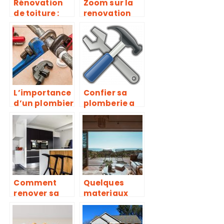
Rénovation
Zoom sur la
de toiture :
renovation
Comment
energetique
choisir son
hydrofuge ?
L’importance
Confier sa
d’un plombier
plomberie a
pour la
un
renovation de
professionnel
la salle de
bain
Comment
Quelques
renover sa
materiaux
cuisine et
indispensabl
faire des
es pour la