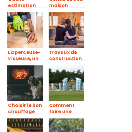
estimation
maison
budgetaire
pour la
renovation de
sa toiture ?
La perceuse-
Travaux de
visseuse, un
construction
outil
ou de
incontournab
rénovation, à
le pour des
quelle
travaux de
période se
bricolage ou
lancer?
de
construction
Choisir le bon
Comment
chauffage
faire une
pour sa
demande de
maison.
devis de
portail en