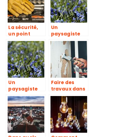
ligne ?
La sécurité,
Un
un point
paysagiste
important à
dans les
ne pas
environs de
oublier lors
Poitiers
de vos
travaux
Un
Faire des
paysagiste
travaux dans
dans les
sa maison
environs de
seul, une
Poitiers
bonne idée ?