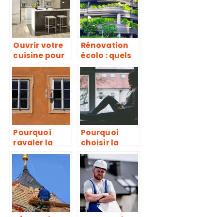
chaleur?
Ouvrir votre
Rénovation
cuisine pour
écolo : quels
un
sont les
aménageme
changements
nt tendance
et les
réparations à
faire ?
Pourquoi
Pourquoi
ravaler la
choisir la
façade d’une
fenêtre en
maison ?
bois et
aluminium