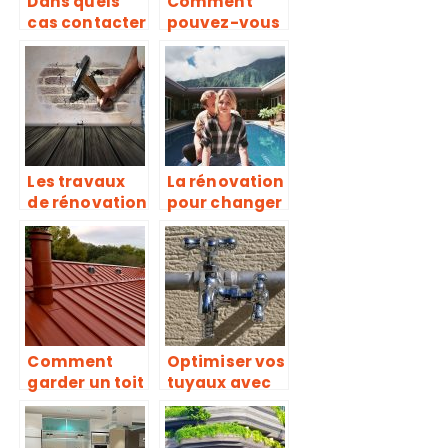
Dans quels
Comment
cas contacter
pouvez-vous
un couvreur
rénover votre
pour la
installation
toiture ?
électrique?
Les travaux
La rénovation
de rénovation
pour changer
de votre
l’aspect de la
maison
maison
Comment
Optimiser vos
garder un toit
tuyaux avec
en bon état
une
pour éviter
plomberie
les pertes de
efficace