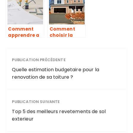
economies?
construction
d’une bonne
veranda
froide
Comment
Comment
apprendre a
choisir la
bricoler de A
taille des
a Z ?
portes de
garage?
PUBLICATION PRÉCÉDENTE
Quelle estimation budgetaire pour la
renovation de sa toiture ?
PUBLICATION SUIVANTE
Top 5 des meilleurs revetements de sol
exterieur