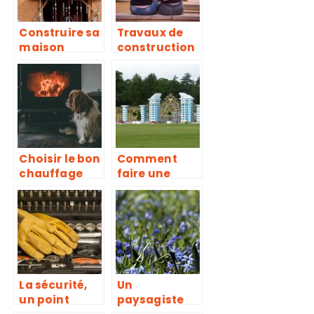
Construire sa
Travaux de
maison
construction
ou de
rénovation, à
quelle
période se
lancer?
Choisir le bon
Comment
chauffage
faire une
pour sa
demande de
maison.
devis de
portail en
ligne ?
La sécurité,
Un
un point
paysagiste