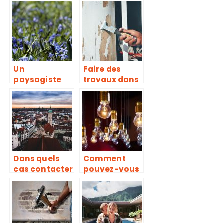
important à
dans les
ne pas
environs de
oublier lors
Poitiers
de vos
travaux
Un
Faire des
paysagiste
travaux dans
dans les
sa maison
environs de
seul, une
Poitiers
bonne idée ?
Dans quels
Comment
cas contacter
pouvez-vous
un couvreur
rénover votre
pour la
installation
toiture ?
électrique?