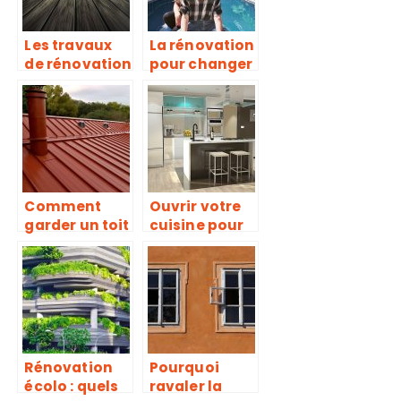
Les travaux
La rénovation
de rénovation
pour changer
de votre
l’aspect de la
maison
maison
Comment
Ouvrir votre
garder un toit
cuisine pour
en bon état
un
pour éviter
aménageme
les pertes de
nt tendance
chaleur?
Rénovation
Pourquoi
écolo : quels
ravaler la