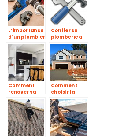
et les
réparations à
faire ?
L’importance
Confier sa
d’un plombier
plomberie a
pour la
un
renovation de
professionnel
la salle de
bain
Comment
Comment
renover sa
choisir la
cuisine et
taille des
faire des
portes de
economies?
garage?