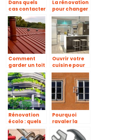
Dans quels
La rénovation
cas contacter
pour changer
un couvreur
l’aspect de la
pour la
maison
toiture ?
Comment
Ouvrir votre
garder un toit
cuisine pour
en bon état
un
pour éviter
aménageme
les pertes de
nt tendance
chaleur?
Rénovation
Pourquoi
écolo : quels
ravaler la
sont les
façade d’une
changements
maison ?