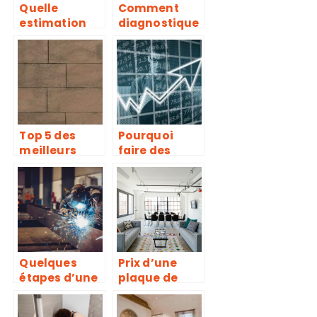
Quelle
Comment
estimation
diagnostique
budgetaire
r l’etat de sa
pour la
toiture ?
renovation de
sa toiture ?
Top 5 des
Pourquoi
meilleurs
faire des
revetements
Diagnostics
de sol
Techniques
exterieur
Immobiliers ?
Quelques
Prix d’une
étapes d’une
plaque de
bonne
placo ba13 au
soudure
m2 et tarif de