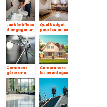
pose
Les bénéfices
Quel budget
d’engager un
pour isoler les
professionnel
combles
pour le
d’une maison
débouchage
?
de vos
toilettes
Comment
Comprendre
gérer une
les avantages
urgence de
de faire appel
bris de glace
à une
à Soisy-sur-
entreprise
École et
générale pour
obtenir un
la rénovation
devis gratuit