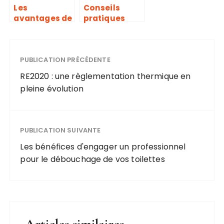
Les
Conseils
avantages de
pratiques
la résine de
pour une
sol pour vos
rénovation de
projets de
toiture
construction
PUBLICATION PRÉCÉDENTE
réussie
et rénovation
RE2020 : une règlementation thermique en
pleine évolution
PUBLICATION SUIVANTE
Les bénéfices d'engager un professionnel
pour le débouchage de vos toilettes
Articles similaires