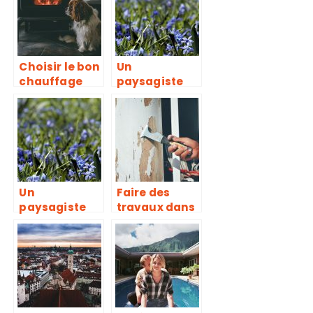
période se
lancer?
Choisir le bon
Un
chauffage
paysagiste
pour sa
dans les
maison.
environs de
Poitiers
Un
Faire des
paysagiste
travaux dans
dans les
sa maison
environs de
seul, une
Poitiers
bonne idée ?