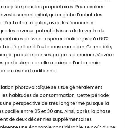
 majeure pour les propriétaires. Pour évaluer
investissement initial, qui englobe l’achat des
et l’entretien régulier, avec les économies
i que les revenus potentiels issus de la vente du
ropriétaires peuvent espérer réaliser jusqu’à 60%
ectricité grâce à l’autoconsommation. Ce modèle,
ergie produite par ses propres panneaux, s’avère
es particuliers car elle maximise l’autonomie
e au réseau traditionnel.
allation photovoltaïque se situe généralement
 et les habitudes de consommation. Cette période
ns une perspective de très long terme puisque la
oscille entre 25 et 30 ans. Ainsi, après la phase
cient de deux décennies supplémentaires
représente une économie considérable. Le coût d’une