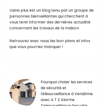
a
t
Usine plus est un blog tenu par un groupe de
personnes bienveillantes qui cherchent à
i
vous tenir informer des dernières actualité
o
concernant les travaux de la maison.
n
s
Retrouvez avec nous les bon plans et infos
que vous pourriez manquer !
Pourquoi choisir les services
de sécurité et
télésurveillance à Vendôme
avec A T S Alarme
Telesurveillance Securite