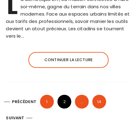
L
soi-même, gagne du terrain dans nos villes
modernes. Face aux espaces urbains limités et
aux tarifs des professionnels, savoir manier les outils
devient un atout précieux. Les citadins se tournent
vers le…
CONTINUER LA LECTURE
P
PRÉCÉDENT
1
2
…
14
a
g
SUIVANT
i
n