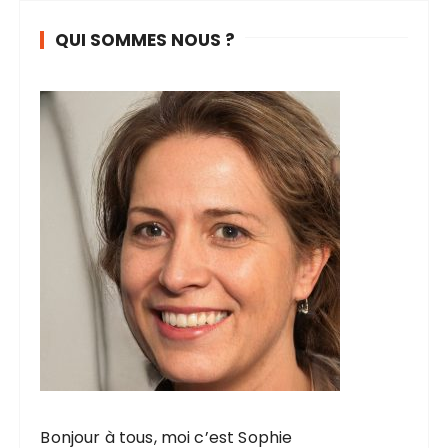
a
QUI SOMMES NOUS ?
t
i
o
n
d
e
s
p
u
b
l
i
c
Bonjour à tous, moi c’est Sophie