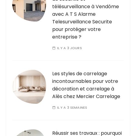
a
télésurveillance à Vendôme
t
avec A T S Alarme
i
Telesurveillance Securite
o
pour protéger votre
entreprise ?
n
d
IL Y A 3 JOURS
e
s
Les styles de carrelage
p
incontournables pour votre
u
décoration et carrelage à
b
Alès chez Mercier Carrelage
l
IL Y A 3 SEMAINES
i
c
a
Réussir ses travaux : pourquoi