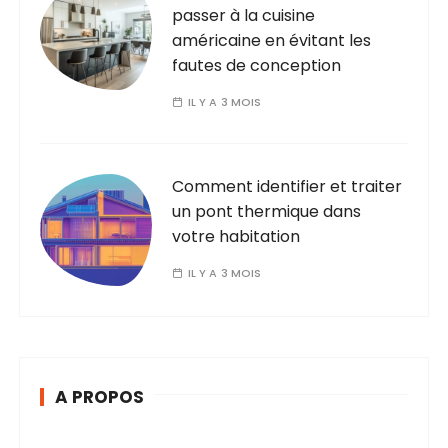
passer à la cuisine
t
américaine en évitant les
i
fautes de conception
o
IL Y A 3 MOIS
n
s
Comment identifier et traiter
un pont thermique dans
votre habitation
IL Y A 3 MOIS
A PROPOS